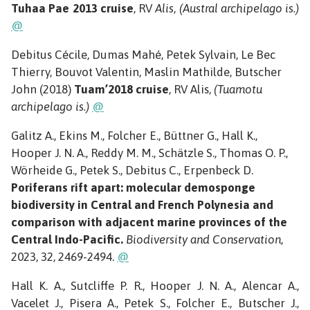
Tuhaa Pae 2013 cruise
, RV
Alis
,
(Austral archipelago is.)
@
Debitus Cécile, Dumas Mahé, Petek Sylvain, Le Bec
Thierry, Bouvot Valentin, Maslin Mathilde, Butscher
John (2018)
Tuam’2018
cruise
, RV Alis,
(Tuamotu
archipelago is.)
@
Galitz A., Ekins M., Folcher E., Büttner G., Hall K.,
Hooper J. N. A., Reddy M. M., Schätzle S., Thomas O. P.,
Wörheide G., Petek S., Debitus C., Erpenbeck D.
Poriferans rift apart: molecular demosponge
biodiversity in Central and French Polynesia and
comparison with adjacent marine provinces of the
Central Indo-Pacific.
Biodiversity and Conservation
,
2023, 32, 2469-2494.
@
Hall K. A., Sutcliffe P. R., Hooper J. N. A., Alencar A.,
Vacelet J., Pisera A., Petek S., Folcher E., Butscher J.,