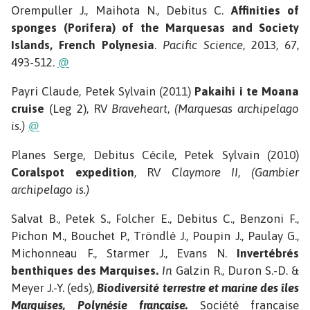
Orempuller J., Maihota N., Debitus C.
Affinities of
sponges (Porifera) of the Marquesas and Society
Islands, French Polynesia
.
Pacific Science
, 2013, 67,
493-512.
@
Payri Claude, Petek Sylvain (2011)
Pakaihi i te Moana
cruise
(Leg 2), RV
Braveheart
,
(Marquesas archipelago
is.)
@
Planes Serge, Debitus Cécile, Petek Sylvain (2010)
Coralspot expedition
, RV
Claymore II
,
(Gambier
archipelago is.)
Salvat B., Petek S., Folcher E., Debitus C., Benzoni F.,
Pichon M., Bouchet P., Tröndlé J., Poupin J., Paulay G.,
Michonneau F., Starmer J., Evans N.
Invertébrés
benthiques des Marquises.
In
Galzin R., Duron S.-D. &
Meyer J.-Y. (eds),
Biodiversité terrestre et marine des îles
Marquises, Polynésie française.
Société française