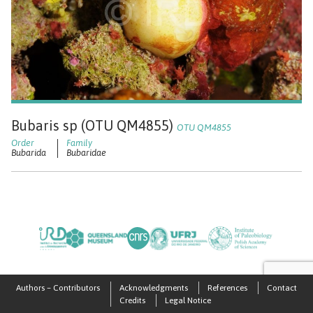
Bubaris sp (OTU QM4855)
OTU QM4855
Bubarida
Bubaridae
Authors – Contributors
Acknowledgments
References
Contact
Credits
Legal Notice