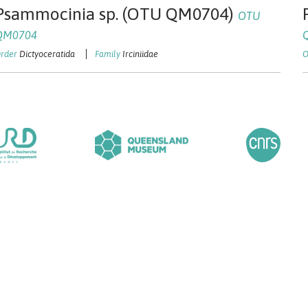
Psammocinia sp. (OTU QM0704)
OTU
QM0704
Dictyoceratida
Irciniidae