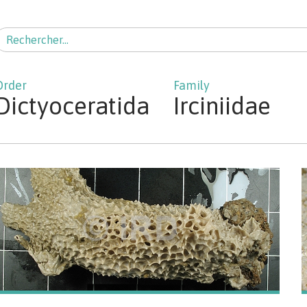
echercher :
Dictyoceratida
Irciniidae