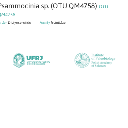
Psammocinia sp. (OTU QM4758)
OTU
QM4758
Dictyoceratida
Irciniidae