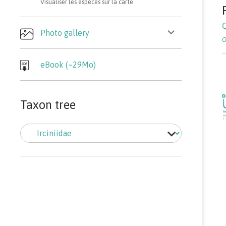
Visualiser les espèces sur la carte
ouvrir
Photo gallery
le
sous-
menu
eBook (~29Mo)
Taxon tree
Taxon
tree