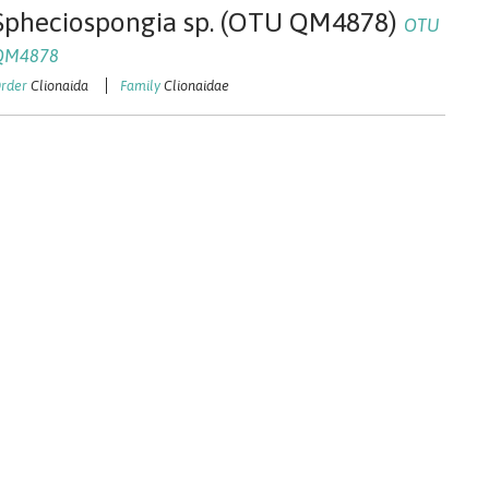
Spheciospongia sp. (OTU QM4878)
OTU
QM4878
Clionaida
Clionaidae