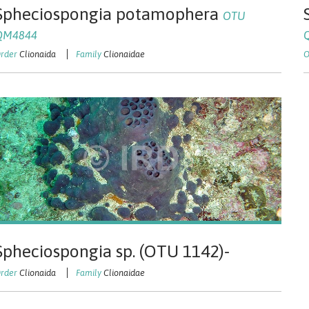
Spheciospongia potamophera
OTU
QM4844
Clionaida
Clionaidae
Spheciospongia sp. (OTU 1142)-
Clionaida
Clionaidae