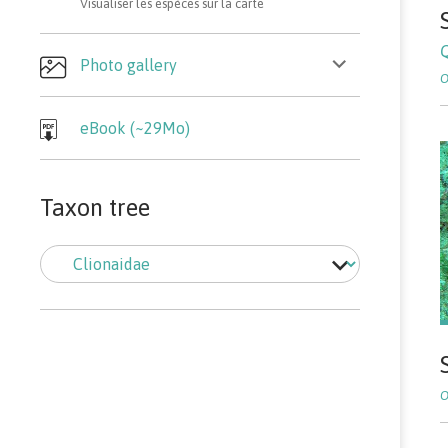
Visualiser les espèces sur la carte
ouvrir
Photo gallery
le
sous-
menu
eBook (~29Mo)
Taxon tree
Taxon
tree